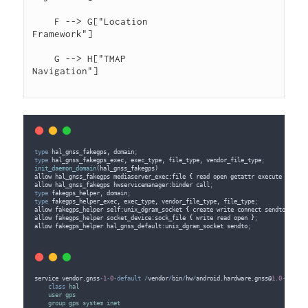
    F --> G["Location

Framework"]

    G --> H["TMAP

Navigation"]

type
 hal_gnss_fakegps, domain
;
type
 hal_gnss_fakegps_exec, exec_type, file_type, vendor_file_type
;
init_daemon_domain
(
hal_gnss_fakegps
)
allow
hal_gnss_fakegps
 mediaserver_exec
:
file
{
read
open
getattr
execute
}
;
allow
hal_gnss_fakegps
 hwservicemanager
:
binder
call
;
type
 fakegps_helper, domain
;
type
 fakegps_helper_exec, exec_type, vendor_file_type, file_type
;
allow
fakegps_helper
 self
:
unix_dgram_socket
{
create
write
connect
sendto
getop
allow
fakegps_helper
 socket_device
:
sock_file
{
write
read
open
}
;
allow
fakegps_helper
 hal_gnss_default
:
unix_dgram_socket
sendto
;
service
vendor
.
gnss
-
1
-
0
-default
/
vendor
/
bin
/
hw
/
android
.
hardware
.
gnss
@
1.0
-
servic
class
hal
user
gps
group
gps
system
inet