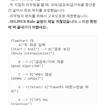
. 두 지점의 라우팅을 할 때, 과속/급감속/급가속을 중간중
간 넣어서 좌표 위치를 보정했습니다.
. 라우팅의 편의를 위해서 고속도로로 제한했습니다.
. SELINUX Rule 설정이 제일 귀찮았습니다. ;; 이건 한번
에 딱 끝내기가 어렵네요..
flowchart TB

    A["두 좌표 입력

(Start / End)"] --> B["경로 보간

(Route Interpolation)"]

    B --> C["급감속/가속 적용

Speed Algorithm"]

    C --> D["NMEA 생성

(GPRMC / GPGGA)"]

    D -->|Telnet| E["FakeGPS 데몬\n전송 처
리"]

    E --> F["GPS HAL

Injection"]
