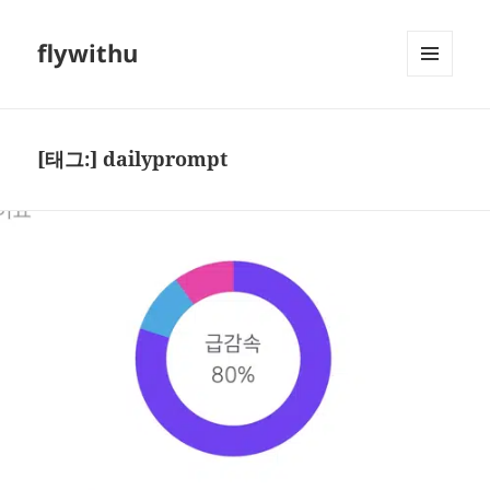
flywithu
메뉴와
위젯
[태그:]
dailyprompt