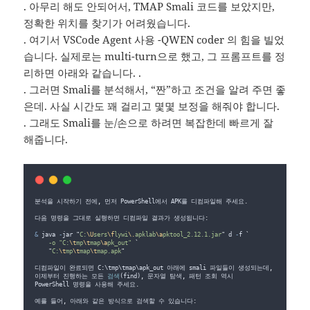
. 아무리 해도 안되어서, TMAP Smali 코드를 보았지만,
정확한 위치를 찾기가 어려웠습니다.
. 여기서 VSCode Agent 사용 -QWEN coder 의 힘을 빌었
습니다. 실제로는 multi-turn으로 했고, 그 프롬프트를 정
리하면 아래와 같습니다. .
. 그러면 Smali를 분석해서, “짠”하고 조건을 알려 주면 좋
은데. 사실 시간도 꽤 걸리고 몇몇 보정을 해줘야 합니다.
. 그래도 Smali를 눈/손으로 하려면 복잡한데 빠르게 잘
해줍니다.
분석을
시작하기
전에
,
먼저
PowerShell에서
APK를
디컴파일해
주세요
.
다음
명령을
그대로
실행하면
디컴파일
결과가
 생성됩니다
:
&
java
-
jar
"
C:
\U
sers
\f
lywi
\.
apklab
\a
pktool_2.12.1.jar
"
d
-
f
`
    -o "C:
\t
mp
\t
map
\a
pk_out" 
`
"
C:
\t
mp
\t
map
\t
map.apk
"
디컴파일이
완료되면
 C
:
\
tmp
\
tmap
\
apk_out
아래에
smali
파일들이
생성되는데
,
이제부터
진행하는
모든
검색
(
find
)
,
문자열
탐색
,
패턴
조회
역시
PowerShell
명령을
사용해
주세요
.
예를
들어
,
아래와
같은
방식으로
검색할
수
 있습니다
: