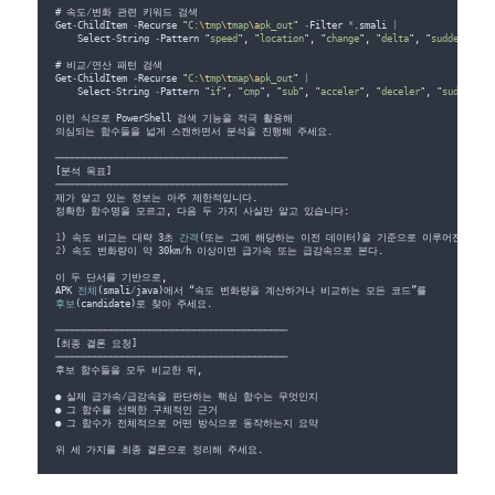
# 
속도
/
변화
관련
키워드
검색
Get
-
ChildItem
-
Recurse
"
C:
\t
mp
\t
map
\a
pk_out
"
-
Filter
*
.
smali
|
Select
-
String
-
Pattern
"
speed
"
,
"
location
"
,
"
change
"
,
"
delta
"
,
"
sudden
"
# 
비교
/
연산
패턴
검색
Get
-
ChildItem
-
Recurse
"
C:
\t
mp
\t
map
\a
pk_out
"
|
Select
-
String
-
Pattern
"
if
"
,
"
cmp
"
,
"
sub
"
,
"
acceler
"
,
"
deceler
"
,
"
sudden
"
이런
식으로
PowerShell
검색
기능을
적극
활용해
의심되는
함수들을
넓게
스캔하면서
분석을
진행해
주세요
.
──────────────────────────────────────────
[
분석
목표
]
──────────────────────────────────────────
제가
알고
있는
정보는
아주
제한적입니다
.
정확한
함수명을
모르고
,
다음
두
가지
사실만
알고
 있습니다
:
1
) 
속도
비교는
대략
 3
초
간격
(
또는
그에
해당하는
이전
데이터
)
을
기준으로
이루어진다
.
2
) 
속도
변화량이
약
 30
km
/
h
이상이면
급가속
또는
급감속으로
본다
.
이
두
단서를
기반으로
,
APK
전체
(
smali
/
java
)
에서
 “
속도
변화량을
계산하거나
비교하는
모든
코드
”
를
후보
(
candidate
)
로
찾아
주세요
.
──────────────────────────────────────────
[
최종
결론
요청
]
──────────────────────────────────────────
후보
함수들을
모두
비교한
뒤
,
● 
실제
급가속
/
급감속을
판단하는
핵심
함수는
무엇인지
● 
그
함수를
선택한
구체적인
근거
● 
그
함수가
전체적으로
어떤
방식으로
동작하는지
요약
위
세
가지를
최종
결론으로
정리해
주세요
.